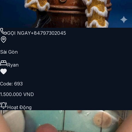
GỌI NGAY
+84797302045
Sài Gòn
Ryan
Code:
693
1.500.000 VND
Hoạt Động