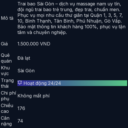
Trai bao Sài Gòn – dịch vụ massage nam uy tín,
đội ngũ trai bao trẻ trung, đẹp trai, chuẩn men.
Phục vụ mọi nhu cầu thư giãn tại Quận 1, 3, 5, 7,
Mô tả
10, Bình Thạnh, Tân Bình, Phú Nhuận, Gò Vấp.
Bảo mật thông tin khách hàng 100%, phục vụ tận
tâm và chuyên nghiệp.
Giá
1.500.000
VND
Quê
Đà lạt
quán
Khu
Sài Gòn
vực
Trạng
Hoạt động 24/24
thái
Chi phí
Không mất phí
phụ
Chiều
176
cao
Cân
74
nặng