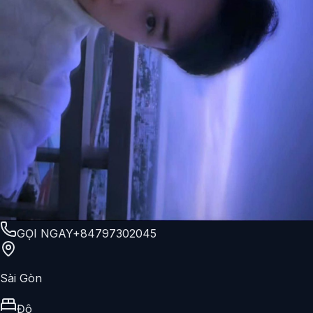
GỌI NGAY
+84797302045
Sài Gòn
Đô