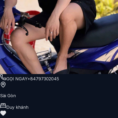
GỌI NGAY
+84797302045
Sài Gòn
Duy khánh