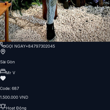
GỌI NGAY
+84797302045
Sài Gòn
Mr V
Code:
687
1.500.000 VND
Hoạt Động