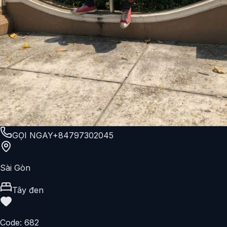
GỌI NGAY
+84797302045
Sài Gòn
Tây đen
Code:
682