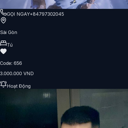
GỌI NGAY
+84797302045
Sài Gòn
Tú
Code:
656
3.000.000 VND
Hoạt Động