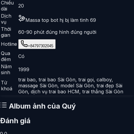
Chiều
20
dài
Dịch
Massa top bot hj bj làm tình 69
vụ
Thời
60-90 phút đúng hình đúng người
gian
Hotline
+84797302045
Qua
Có
đêm
Năm
1999
sinh
trai bao, trai bao Sài Gòn, trai gọi, calboy,
Từ
massage Sài Gòn, model Sài Gòn, trai đẹp Sài
khoá
Gòn, dịch vụ trai bao HCM, trai thẳng Sài Gòn
Album ảnh của
Quý
Đánh giá
0.0