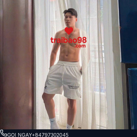
GỌI NGAY
+84797302045