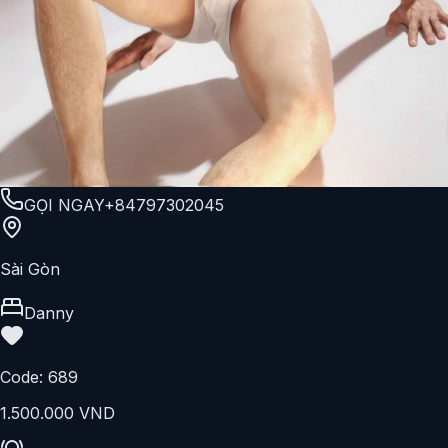
GỌI NGAY
+84797302045
Sài Gòn
Danny
Code:
689
1.500.000 VND