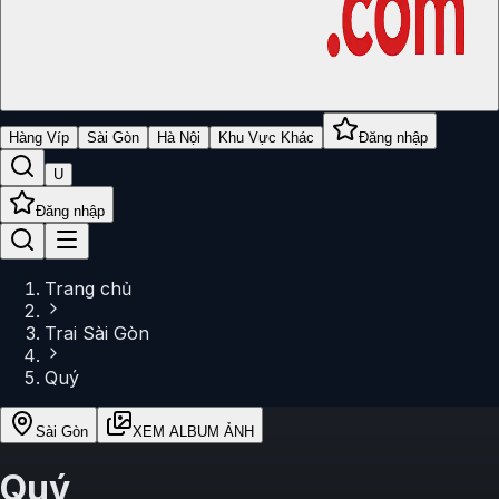
Hàng Víp
Sài Gòn
Hà Nội
Khu Vực Khác
Đăng nhập
U
Đăng nhập
Trang chủ
Trai Sài Gòn
Quý
Sài Gòn
XEM ALBUM ẢNH
Quý