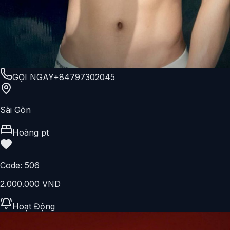
GỌI NGAY
+84797302045
Sài Gòn
Hoàng pt
Code:
506
2.000.000 VND
Hoạt Động