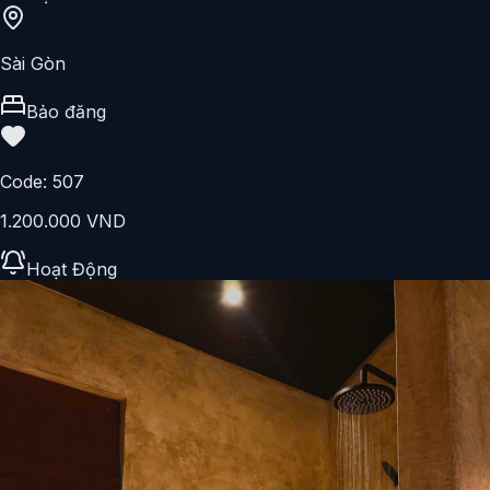
GỌI NGAY
+84797302045
Sài Gòn
Hoàng pt
Code:
506
2.000.000 VND
Hoạt Động