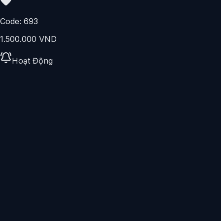
GỌI NGAY
+84797302045