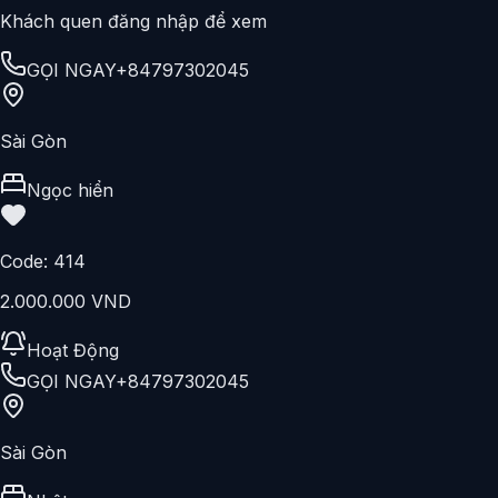
GỌI NGAY
+84797302045
Sài Gòn
Danny
Code:
689
1.500.000 VND
Hoạt Động