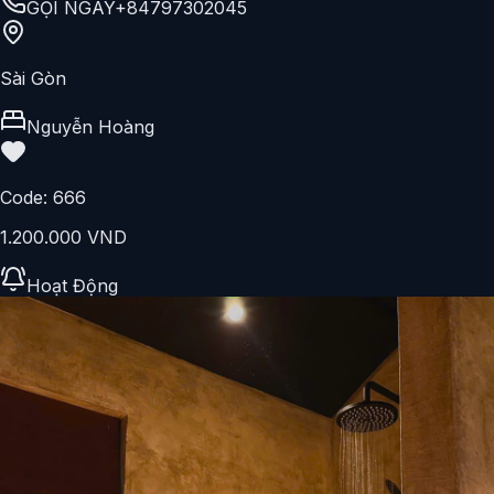
GỌI NGAY
+84797302045
Sài Gòn
Mr V
Code:
687
1.500.000 VND
Hoạt Động