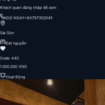
GỌI NGAY
+84797302045
Sài Gòn
Đô
Code:
685
1.500.000 VND