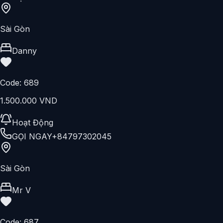
GỌI NGAY
+84797302045
Sài Gòn
Hùng model