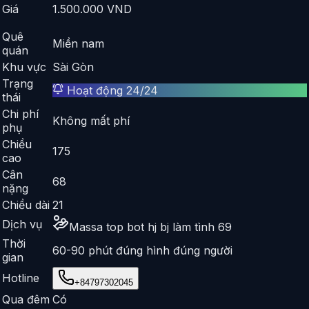
Giá
1.500.000
VND
Quê
Miền nam
quán
Khu vực
Sài Gòn
Trạng
Hoạt động 24/24
thái
Chi phí
Không mất phí
phụ
Chiều
175
cao
Cân
68
nặng
Chiều dài
21
Dịch vụ
Massa top bot hj bj làm tình 69
Thời
60-90 phút đúng hình đúng người
gian
Hotline
+84797302045
Qua đêm
Có