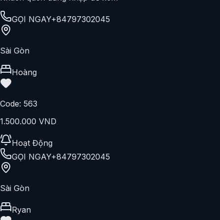
GỌI NGAY
+84797302045
Sài Gòn
Hoàng
Code:
563
1.500.000 VND
Hoạt Động