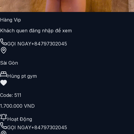
GỌI NGAY
+84797302045
Sài Gòn
Duyanh
Code:
684
1.200.000 VND
Hoạt Động