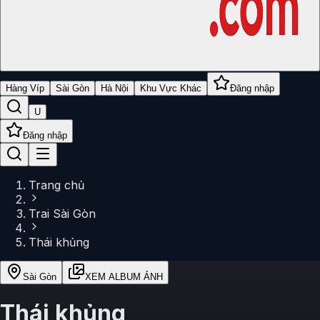
Hàng Víp
Sài Gòn
Hà Nội
Khu Vực Khác
Đăng nhập
U
Đăng nhập
Trang chủ
Trai Sài Gòn
Thái khủng
Sài Gòn
XEM ALBUM ẢNH
Thái khủng