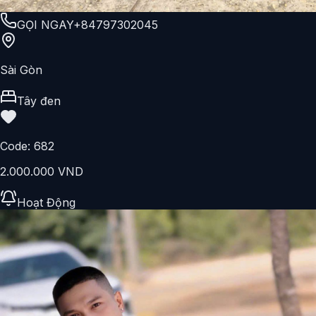
GỌI NGAY
+84797302045
Sài Gòn
Tây đen
Code:
682
2.000.000 VND
Hoạt Động