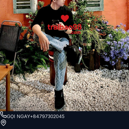
GỌI NGAY
+84797302045