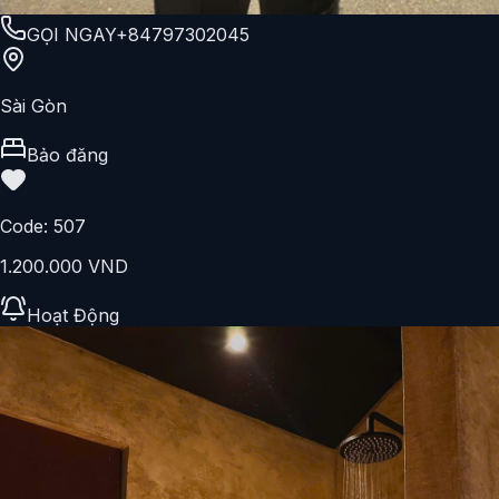
GỌI NGAY
+84797302045
Sài Gòn
Bảo đăng
Code:
507
1.200.000 VND
Hoạt Động