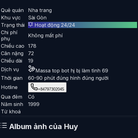
Quê quán
Nha trang
Khu vực
Sài Gòn
Trạng thái
Hoạt động 24/24
Chi phí
Không mất phí
phụ
Chiều cao
178
Cân nặng
72
Chiều dài
19
Dịch vụ
Massa top bot hj bj làm tình 69
Thời gian
60-90 phút đúng hình đúng người
Hotline
+84797302045
Qua đêm
Có
Năm sinh
1999
Từ khoá
Album ảnh của
Huy