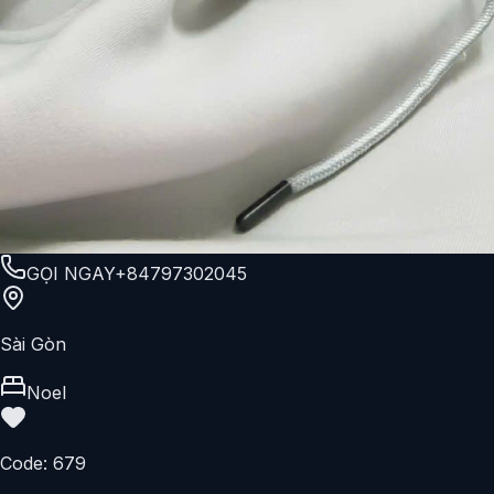
GỌI NGAY
+84797302045
Sài Gòn
Noel
Code:
679