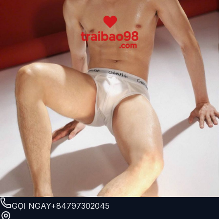
GỌI NGAY
+84797302045