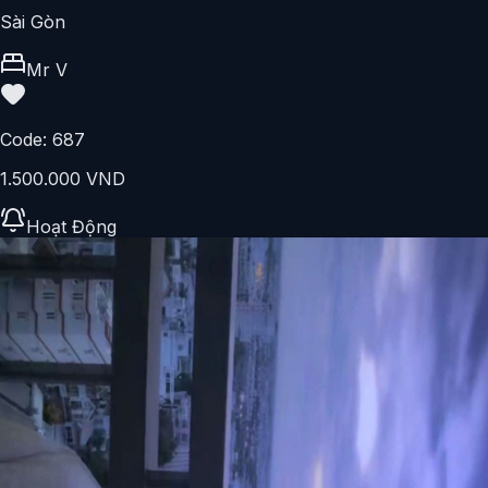
Sài Gòn
Mr V
Code:
687
1.500.000 VND
Hoạt Động