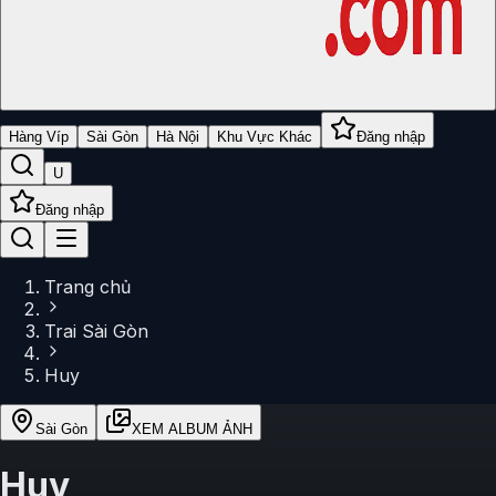
Hàng Víp
Sài Gòn
Hà Nội
Khu Vực Khác
Đăng nhập
U
Đăng nhập
Trang chủ
Trai Sài Gòn
Huy
Sài Gòn
XEM ALBUM ẢNH
Huy