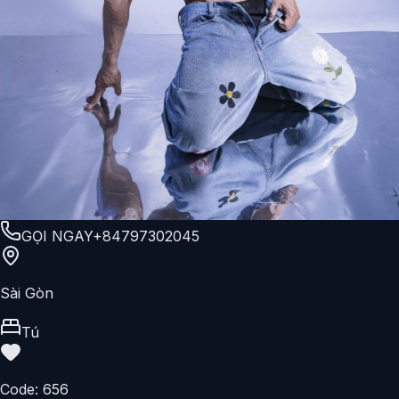
GỌI NGAY
+84797302045
Sài Gòn
Tú
Code:
656