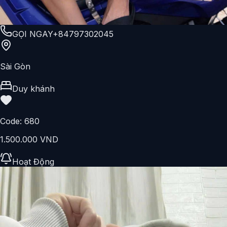
GỌI NGAY
+84797302045
Sài Gòn
Duy khánh
Code:
680
1.500.000 VND
Hoạt Động