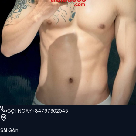
GỌI NGAY
+84797302045
Sài Gòn