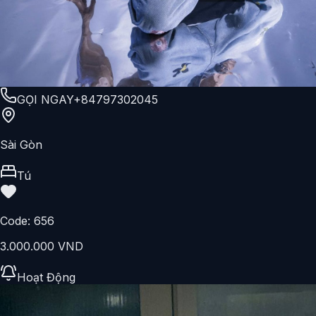
GỌI NGAY
+84797302045
Sài Gòn
Tú
Code:
656
3.000.000 VND
Hoạt Động