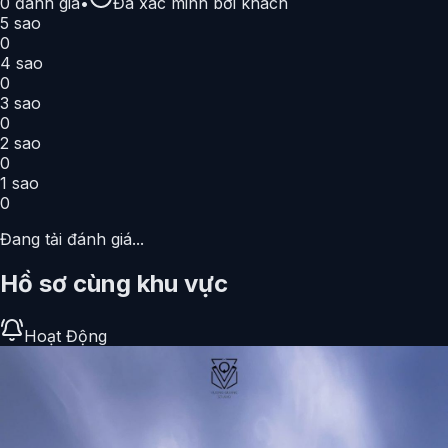
0
đánh giá
•
Đã xác minh bởi khách
5
sao
0
4
sao
0
3
sao
0
2
sao
0
1
sao
0
Đang tải đánh giá...
Hồ sơ cùng khu vực
Hoạt Động