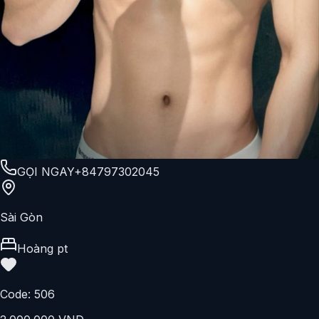
GỌI NGAY
+84797302045
Sài Gòn
Hoàng pt
Code:
506