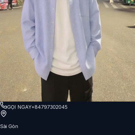
GỌI NGAY
+84797302045
Sài Gòn