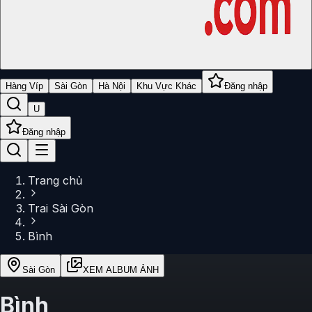
Hàng Víp
Sài Gòn
Hà Nội
Khu Vực Khác
Đăng nhập
U
Đăng nhập
Trang chủ
Trai Sài Gòn
Bình
Sài Gòn
XEM ALBUM ẢNH
Bình