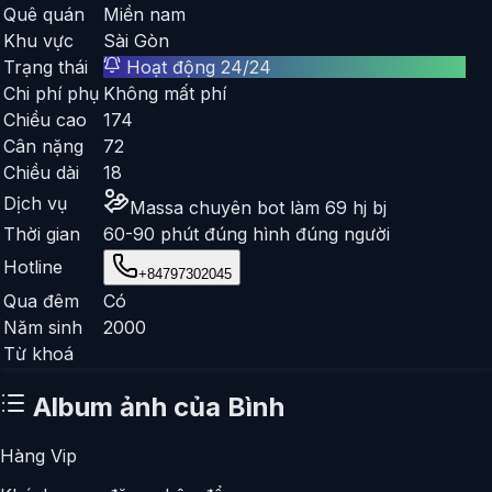
Quê quán
Miền nam
Khu vực
Sài Gòn
Trạng thái
Hoạt động 24/24
Chi phí phụ
Không mất phí
Chiều cao
174
Cân nặng
72
Chiều dài
18
Dịch vụ
Massa chuyên bot làm 69 hj bj
Thời gian
60-90 phút đúng hình đúng người
Hotline
+84797302045
Qua đêm
Có
Năm sinh
2000
Từ khoá
Album ảnh của
Bình
Hàng Vip