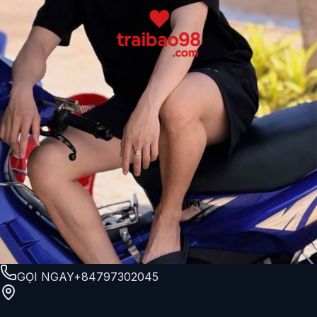
GỌI NGAY
+84797302045