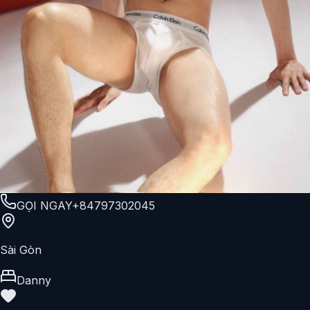
GỌI NGAY
+84797302045
Sài Gòn
Danny