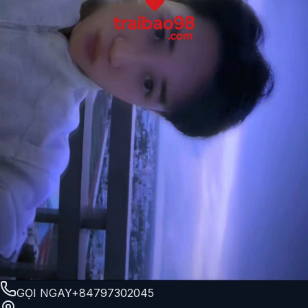
GỌI NGAY
+84797302045