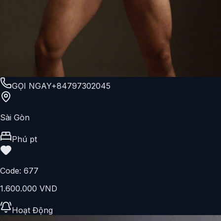
GỌI NGAY
+84797302045
Sài Gòn
Phú pt
Code:
677
1.600.000 VND
Hoạt Động