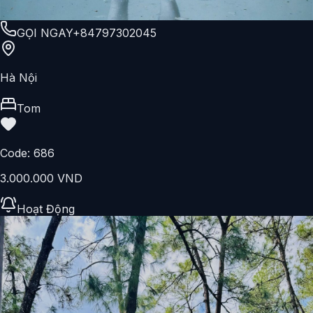
GỌI NGAY
+84797302045
Hà Nội
Tom
Code:
686
3.000.000 VND
Hoạt Động