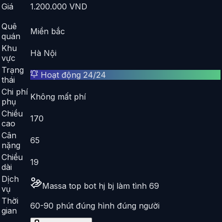
Giá
1.200.000
VND
Quê
Miền bắc
quán
Khu
Hà Nội
vực
Trạng
Hoạt động 24/24
thái
Chi phí
Không mất phí
phụ
Chiều
170
cao
Cân
65
nặng
Chiều
19
dài
Dịch
Massa top bot hj bj làm tình 69
vụ
Thời
60-90 phút đúng hình đúng người
gian