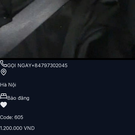
GỌI NGAY
+84797302045
Hà Nội
Bảo đăng
Code:
605
1.200.000 VND