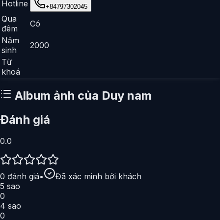
Hotline
+84797302045
Qua
Có
đêm
Năm
2000
sinh
Từ
khoá
Album ảnh của
Duy nam
Đánh giá
0.0
0
đánh giá
•
Đã xác minh bởi khách
5
sao
0
4
sao
0