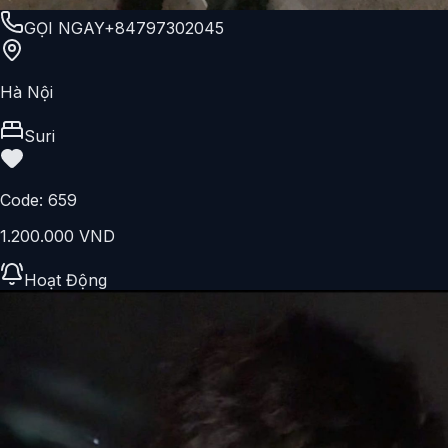
GỌI NGAY
+84797302045
Hà Nội
Suri
Code:
659
1.200.000 VND
Hoạt Động