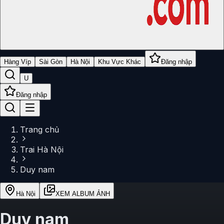
Hàng Víp
Sài Gòn
Hà Nội
Khu Vực Khác
Đăng nhập
U
Đăng nhập
Trang chủ
Trai Hà Nội
Duy nam
Hà Nội
XEM ALBUM ẢNH
Duy nam