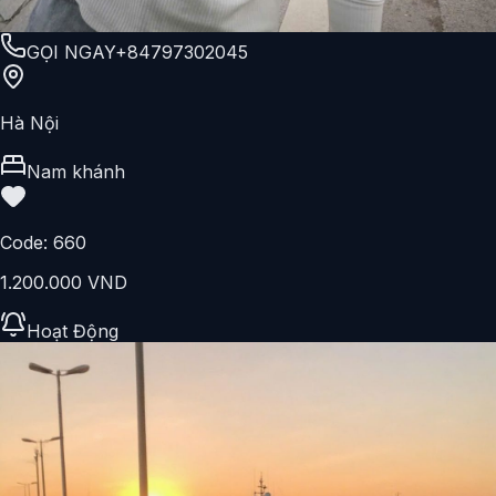
GỌI NGAY
+84797302045
Hà Nội
Nam khánh
Code:
660
1.200.000 VND
Hoạt Động