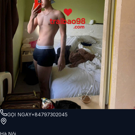
GỌI NGAY
+84797302045
Hà Nội