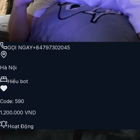
GỌI NGAY
+84797302045
Hà Nội
Hiếu bot
Code:
590
1.200.000 VND
Hoạt Động