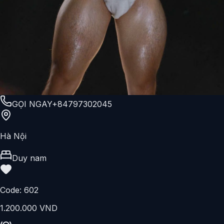
GỌI NGAY
+84797302045
Hà Nội
Duy nam
Code:
602
1.200.000 VND