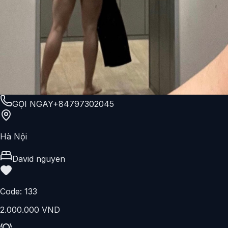
GỌI NGAY
+84797302045
Hà Nội
David nguyen
Code:
133
2.000.000 VND