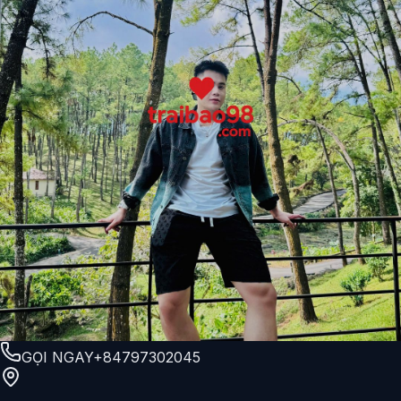
GỌI NGAY
+84797302045