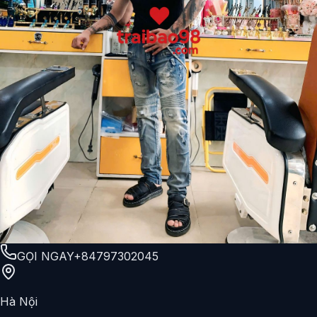
GỌI NGAY
+84797302045
Hà Nội