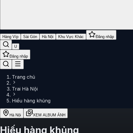
Hàng Víp
Sài Gòn
Hà Nội
Khu Vực Khác
Đăng nhập
U
Đăng nhập
Trang chủ
Trai Hà Nội
Hiếu hàng khủng
Hà Nội
XEM ALBUM ẢNH
Hiếu hàng khủng