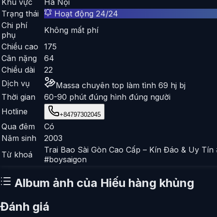
Khu vực
Hà Nội
Trạng thái
Hoạt động 24/24
Chi phí
Không mất phí
phụ
Chiều cao
175
Cân nặng
64
Chiều dài
22
Dịch vụ
Massa chuyên top làm tình 69 hj bj
Thời gian
60-90 phút đúng hình đúng người
Hotline
+84797302045
Qua đêm
Có
Năm sinh
2003
Trai Bao Sài Gòn Cao Cấp – Kín Đáo & Uy Tín
Từ khoá
#boysaigon
Album ảnh của
Hiếu hàng khủng
Đánh giá