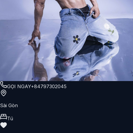
GỌI NGAY
+84797302045
Sài Gòn
Tú