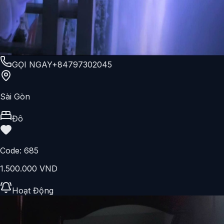
GỌI NGAY
+84797302045
Sài Gòn
Đô
Code:
685
1.500.000 VND
Hoạt Động