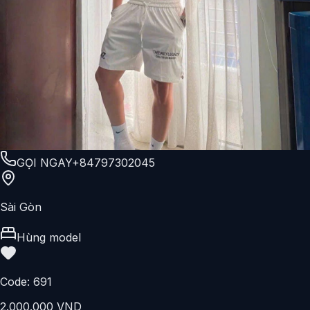
GỌI NGAY
+84797302045
Sài Gòn
Hùng model
Code:
691
2.000.000 VND