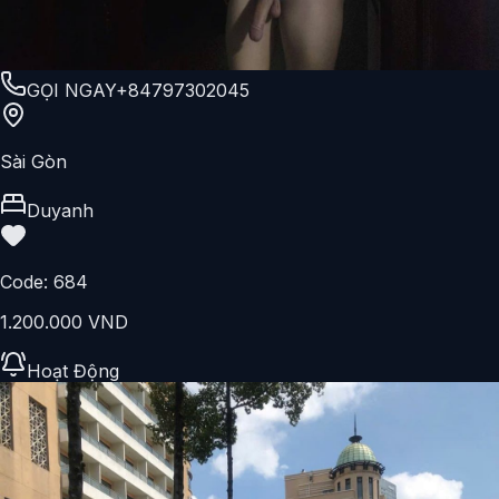
GỌI NGAY
+84797302045
Sài Gòn
Duyanh
Code:
684
1.200.000 VND
Hoạt Động