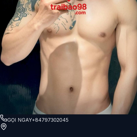
GỌI NGAY
+84797302045