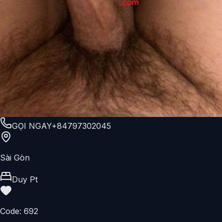
GỌI NGAY
+84797302045
Sài Gòn
Duy Pt
Code:
692