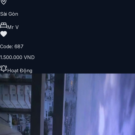
Sài Gòn
Mr V
Code:
687
1.500.000 VND
Hoạt Động