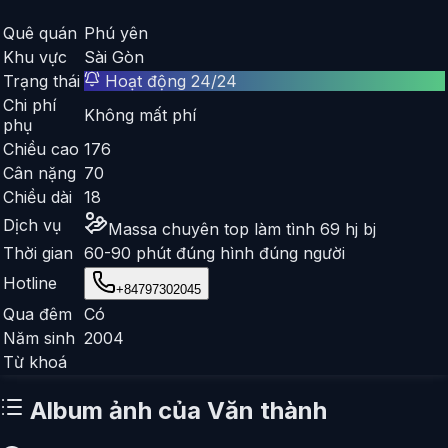
Quê quán
Phú yên
Khu vực
Sài Gòn
Trạng thái
Hoạt động 24/24
Chi phí
Không mất phí
phụ
Chiều cao
176
Cân nặng
70
Chiều dài
18
Dịch vụ
Massa chuyên top làm tình 69 hj bj
Thời gian
60-90 phút đúng hình đúng người
Hotline
+84797302045
Qua đêm
Có
Năm sinh
2004
Từ khoá
Album ảnh của
Văn thành