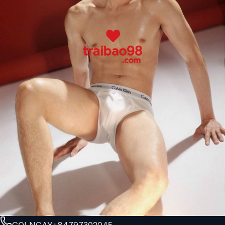
GỌI NGAY
+84797302045