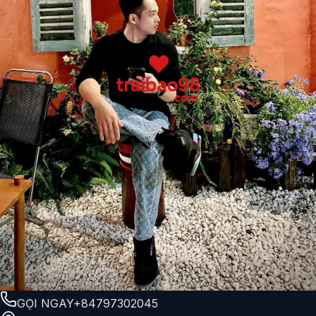
GỌI NGAY
+84797302045