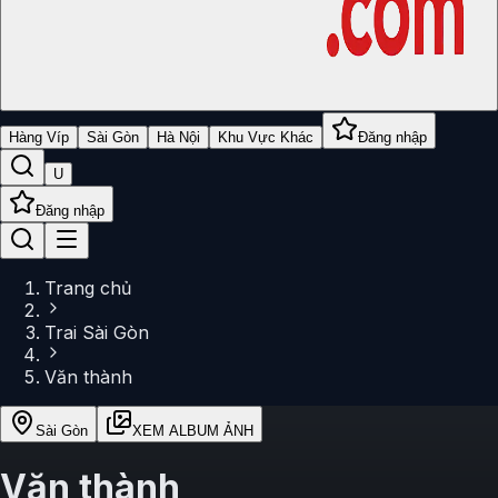
Hàng Víp
Sài Gòn
Hà Nội
Khu Vực Khác
Đăng nhập
U
Đăng nhập
Trang chủ
Trai Sài Gòn
Văn thành
Sài Gòn
XEM ALBUM ẢNH
Văn thành