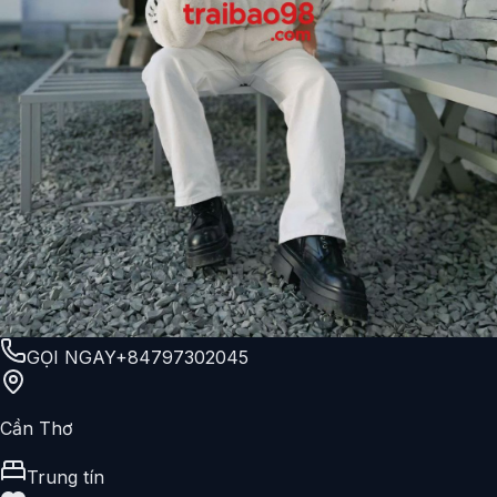
GỌI NGAY
+84797302045
Cần Thơ
Trung tín