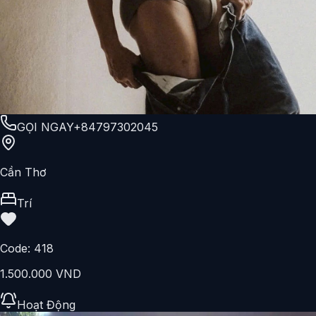
GỌI NGAY
+84797302045
Cần Thơ
Trí
Code:
418
1.500.000 VND
Hoạt Động