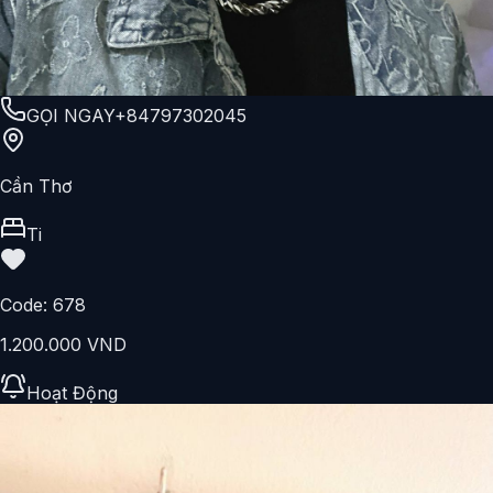
GỌI NGAY
+84797302045
Cần Thơ
Ti
Code:
678
1.200.000 VND
Hoạt Động