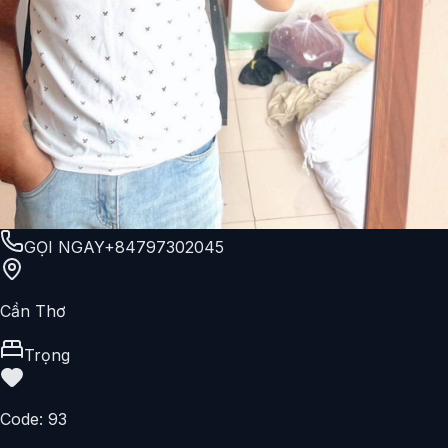
GỌI NGAY
+84797302045
Cần Thơ
Trọng
Code:
93