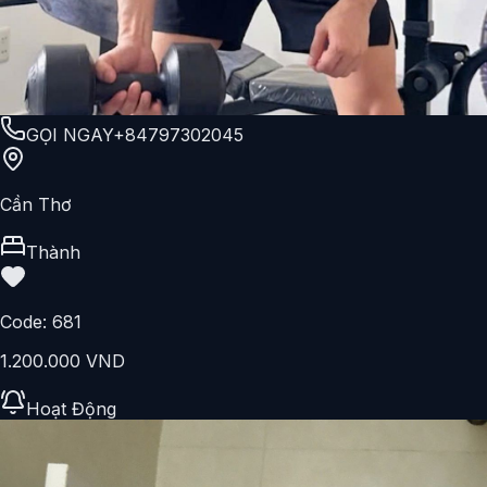
GỌI NGAY
+84797302045
Cần Thơ
Thành
Code:
681
1.200.000 VND
Hoạt Động