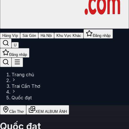
Hàng Víp
Sài Gòn
Hà Nội
Khu Vực Khác
Đăng nhập
U
Đăng nhập
Trang chủ
Trai Cần Thơ
Quốc đạt
Cần Thơ
XEM ALBUM ẢNH
Quốc đạt