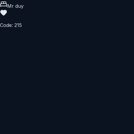
Mr duy
Code:
215
1.000.000 VND
Hoạt Động