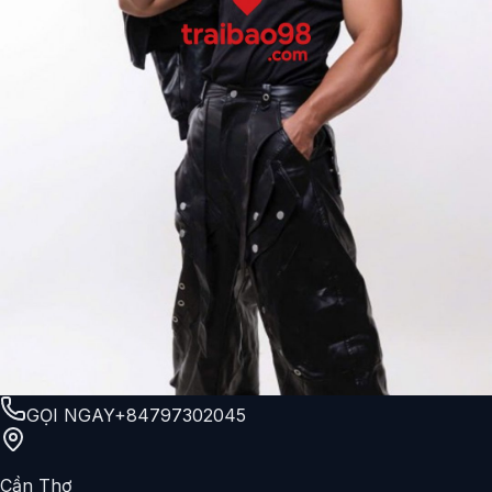
GỌI NGAY
+84797302045
Cần Thơ