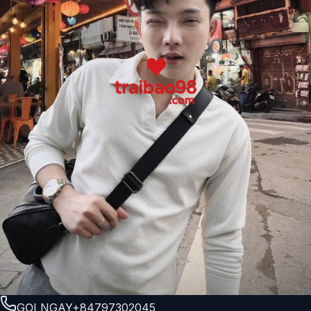
GỌI NGAY
+84797302045