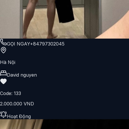
GỌI NGAY
+84797302045
Hà Nội
David nguyen
Code:
133
2.000.000 VND
Hoạt Động