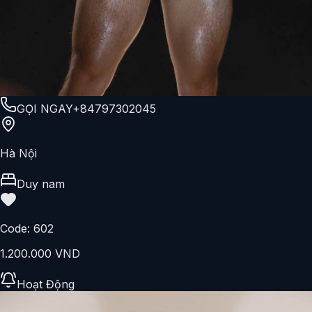
GỌI NGAY
+84797302045
Hà Nội
Duy nam
Code:
602
1.200.000 VND
Hoạt Động