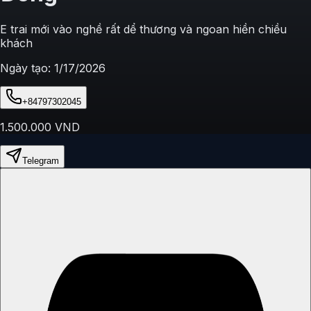
E trai mới vào nghề rất dể thương và ngoan hiền chiều
khách
Ngày tạo:
1/17/2026
+84797302045
1.500.000
VND
Telegram