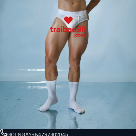
GỌI NGAY
+84797302045