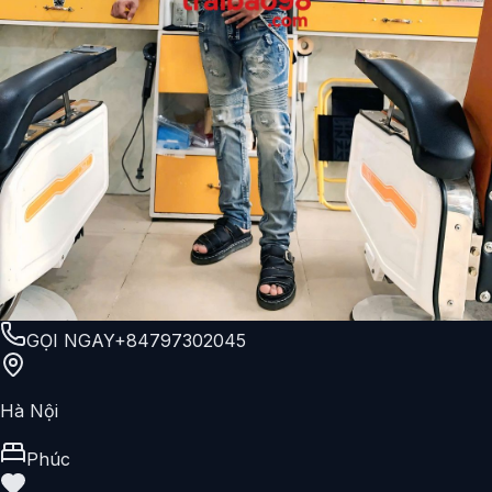
GỌI NGAY
+84797302045
Hà Nội
Phúc