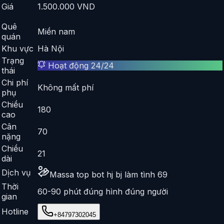
Giá
1.500.000
VND
Quê
Miền nam
quán
Khu vực
Hà Nội
Trạng
Hoạt động 24/24
thái
Chi phí
Không mất phí
phụ
Chiều
180
cao
Cân
70
nặng
Chiều
21
dài
Dịch vụ
Massa top bot hj bj làm tình 69
Thời
60-90 phút đúng hình đúng người
gian
Hotline
+84797302045