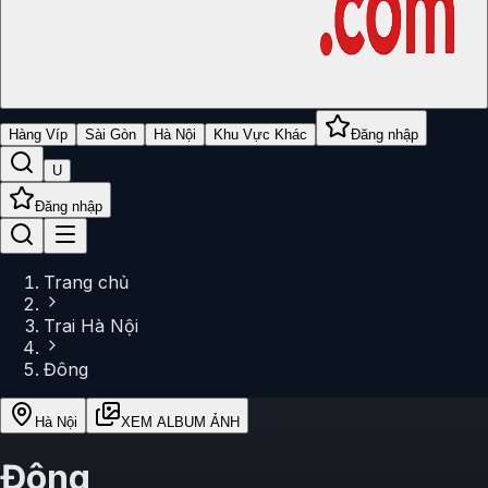
Hàng Víp
Sài Gòn
Hà Nội
Khu Vực Khác
Đăng nhập
U
Đăng nhập
Trang chủ
Trai Hà Nội
Đông
Hà Nội
XEM ALBUM ẢNH
Đông