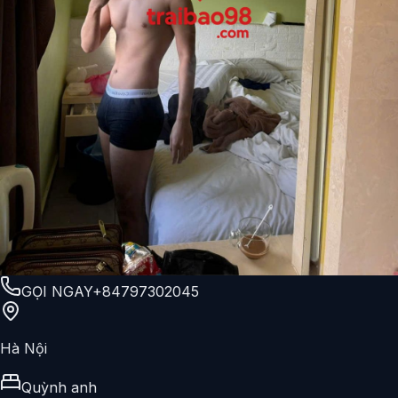
GỌI NGAY
+84797302045
Hà Nội
Quỳnh anh