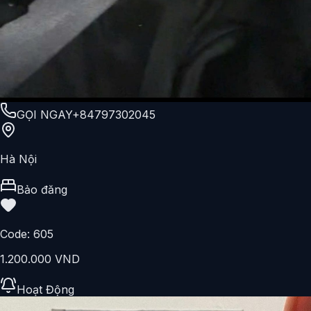
GỌI NGAY
+84797302045
Hà Nội
Bảo đăng
Code:
605
1.200.000 VND
Hoạt Động