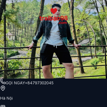
GỌI NGAY
+84797302045
Hà Nội