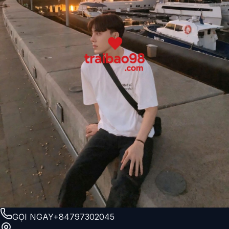
GỌI NGAY
+84797302045