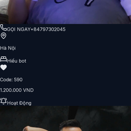
GỌI NGAY
+84797302045
Hà Nội
Hiếu bot
Code:
590
1.200.000 VND
Hoạt Động