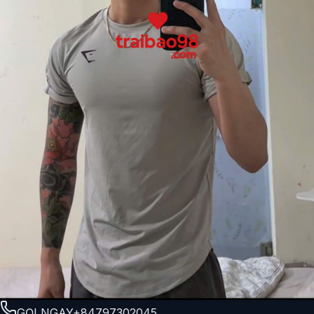
GỌI NGAY
+84797302045