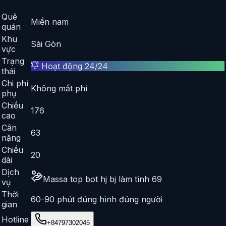
Quê
Miền nam
quán
Khu
Sài Gòn
vực
Trạng
Hoạt động 24/24
thái
Chi phí
Không mất phí
phụ
Chiều
176
cao
Cân
63
nặng
Chiều
20
dài
Dịch
Massa top bot hj bj làm tình 69
vụ
Thời
60-90 phút đúng hình đúng người
gian
Hotline
+84797302045