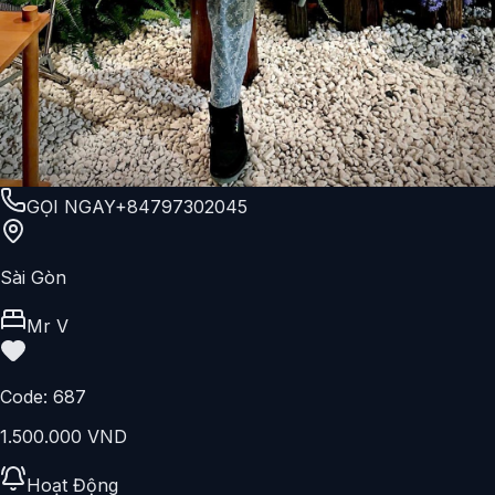
GỌI NGAY
+84797302045
Sài Gòn
Mr V
Code:
687
1.500.000 VND
Hoạt Động