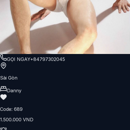
GỌI NGAY
+84797302045
Sài Gòn
Danny
Code:
689
1.500.000 VND