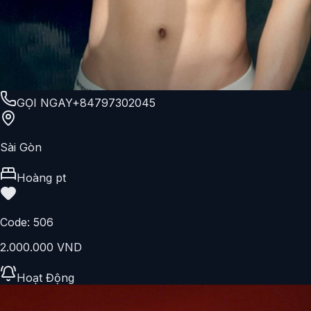
GỌI NGAY
+84797302045
Sài Gòn
Hoàng pt
Code:
506
2.000.000 VND
Hoạt Động