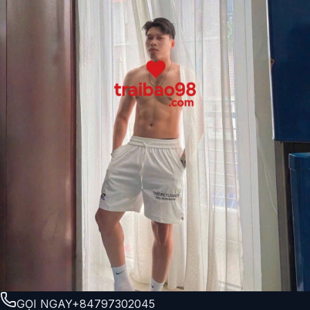
GỌI NGAY
+84797302045