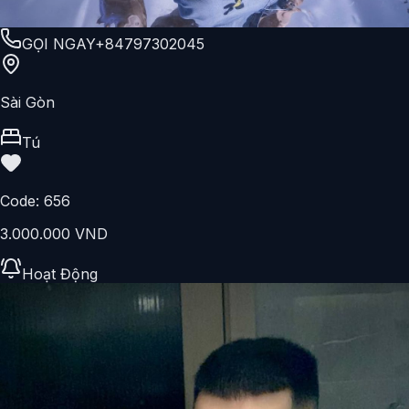
GỌI NGAY
+84797302045
Sài Gòn
Tú
Code:
656
3.000.000 VND
Hoạt Động