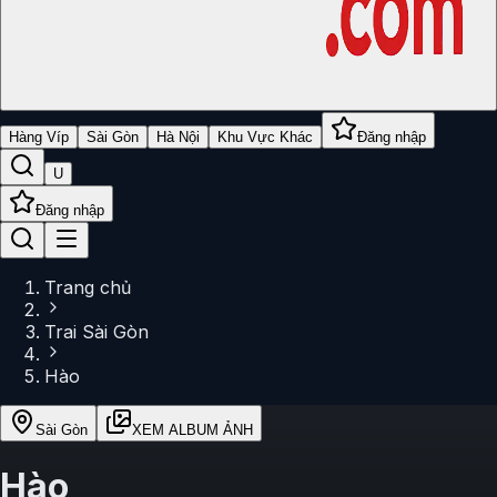
Hàng Víp
Sài Gòn
Hà Nội
Khu Vực Khác
Đăng nhập
U
Đăng nhập
Trang chủ
Trai Sài Gòn
Hào
Sài Gòn
XEM ALBUM ẢNH
Hào