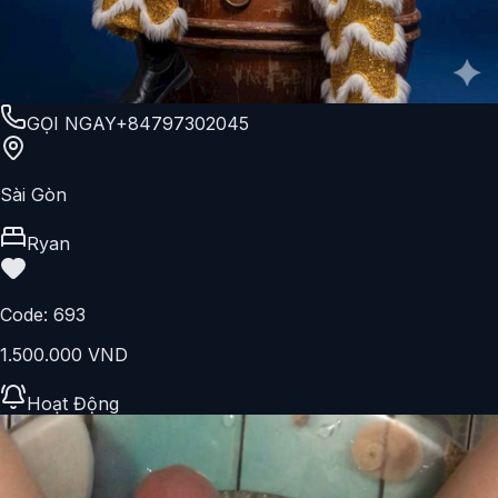
GỌI NGAY
+84797302045
Sài Gòn
Ryan
Code:
693
1.500.000 VND
Hoạt Động