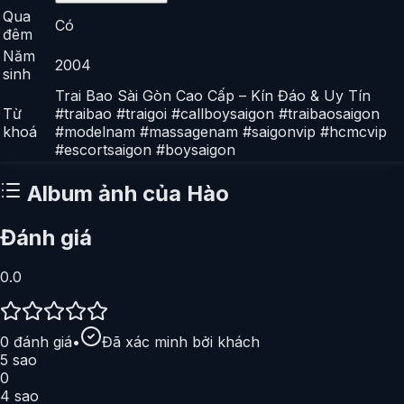
Qua
Có
đêm
Năm
2004
sinh
Trai Bao Sài Gòn Cao Cấp – Kín Đáo & Uy Tín
Từ
#traibao #traigoi #callboysaigon #traibaosaigon
khoá
#modelnam #massagenam #saigonvip #hcmcvip
#escortsaigon #boysaigon
Album ảnh của
Hào
Đánh giá
0.0
0
đánh giá
•
Đã xác minh bởi khách
5
sao
0
4
sao