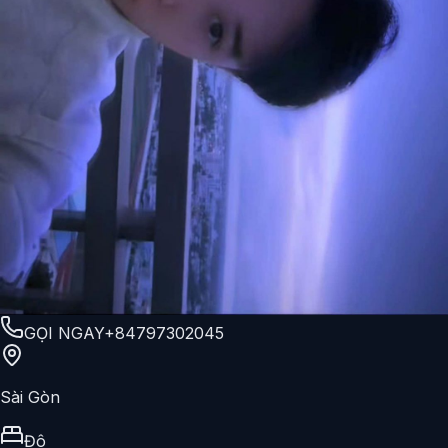
GỌI NGAY
+84797302045
Sài Gòn
Đô